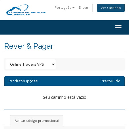
Português
Entrar
Ver Carrinho
Togg
navig
Rever & Pagar
Produto/Opções
Preço/Ciclo
Seu carrinho está vazio
Aplicar código promocional