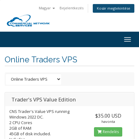
Magyar
Bejelentkezés
Kosár megtekintése
Togg
navig
Online Traders VPS
Trader's VPS Value Edition
CNS Trader's Value VPS running
$35.00 USD
Windows 2022 DC.
havonta
2 CPU Cores
2GB of RAM
Rendelés
45GB of disk included.