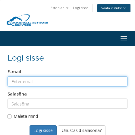
Estonian
Logi sisse
Vaata ostukorvi
Togg
navig
Logi sisse
E-mail
Salasõna
Mäleta mind
Unustasid salasõna?