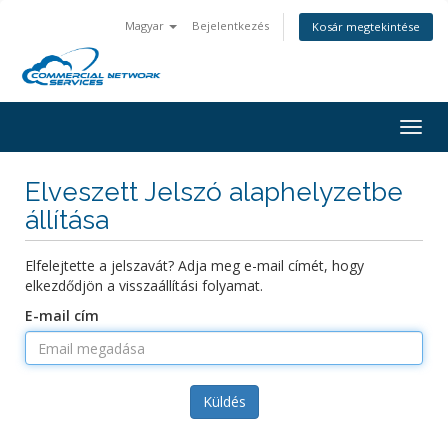
Magyar
Bejelentkezés
Kosár megtekintése
Togg
navig
Elveszett Jelszó alaphelyzetbe
állítása
Elfelejtette a jelszavát? Adja meg e-mail címét, hogy
elkezdődjön a visszaállítási folyamat.
E-mail cím
Küldés