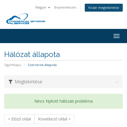
Magyar
Bejelentkezés
Kosár megtekintése
Togg
navig
Hálózat állapota
Ügyfélkapu
Szerverek állapota
Megtekintése
Nincs Nyitott hálózati probléma
< Előző oldal
Következő oldal >