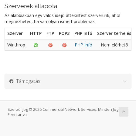
Szerverek állapota
Az alábbiakban egy valós idejű áttekintést szerverünk, ahol
megnézheted, ha van olyan ismert problémák.
Szerver
HTTP
FTP
POP3
PHP Infó
Szerver terhelés
Winthrop
PHP Infó
Nem elérhető
Támogatás
Szerzői jog © 2026 Commercial Network Services. Minden Jog
Fenntartva.