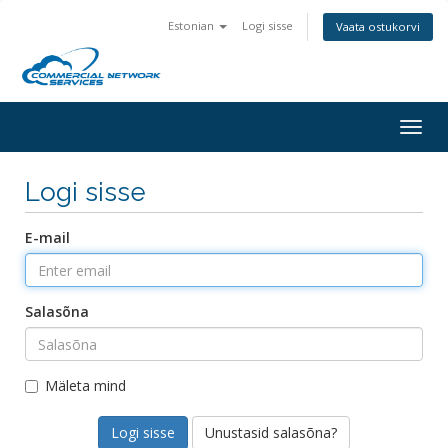
Estonian
Logi sisse
Vaata ostukorvi
Togg
navig
Logi sisse
E-mail
Salasõna
Mäleta mind
Unustasid salasõna?