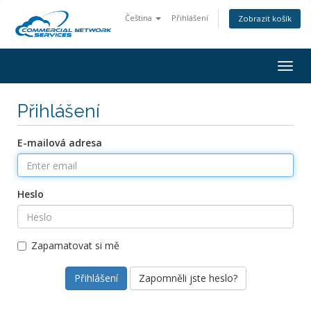
Čeština
Přihlášení
Zobrazit košík
Togg
navig
Přihlášení
E-mailová adresa
Heslo
Zapamatovat si mě
Zapomněli jste heslo?